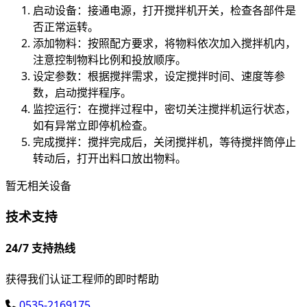
启动设备：接通电源，打开搅拌机开关，检查各部件是
否正常运转。
添加物料：按照配方要求，将物料依次加入搅拌机内，
注意控制物料比例和投放顺序。
设定参数：根据搅拌需求，设定搅拌时间、速度等参
数，启动搅拌程序。
监控运行：在搅拌过程中，密切关注搅拌机运行状态，
如有异常立即停机检查。
完成搅拌：搅拌完成后，关闭搅拌机，等待搅拌筒停止
转动后，打开出料口放出物料。
暂无相关设备
技术支持
24/7 支持热线
获得我们认证工程师的即时帮助
0535-2169175