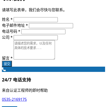
请填写此表单，我们会尽快与您联系。
姓名 *
电子邮件地址 *
电话号码 *
公司 *
留言 *
提交
24/7 电话支持
来自认证工程师的即时帮助
0535-2169175