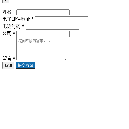
×
姓名 *
电子邮件地址 *
电话号码 *
公司 *
留言 *
取消
提交咨询