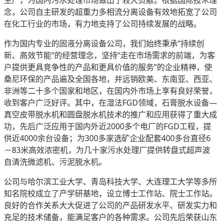
念，公司自主研发的超重力多相流分离设备有效地拓宽了公司
在化工行业的市场，有力地支持了公司持续发展的战略。
作为国内专业的固液分离设备公司，我们始终秉承“持续创
新、高效节能”的经营理念，坚持“走在市场需求的前端，为客
户提供更具竞争性的产品和更具价值的服务”的企业精神，使
桑尼环保的产品遍及全国各地，并远销欧美、东南亚、西亚、
非洲等二十多个国家和地区，在国内外市场上享有良好荣誉，
收到客户广泛好评。其中，在湿法FGD领域，石膏脱水设备—
真空皮带脱水机和圆盘脱水机技术的推广和应用获得了重大成
功，先后广泛应用于国内外近2000多个电厂的FGD工程，提
供近4000余台设备；为300多家选矿企业配套400多台直径6
－83米高效浓密机，为几十家污水处理厂提供转盘式超声波
自清洗微滤机、污泥脱水机。
公司与哈尔滨工业大学、青岛科技大学、大连理工大学等多所
知名院校成立了产学研基地，设立博士工作站、院士工作站。
良好的合作关系大大促进了公司的产品研发水平、研发实力和
充足的技术储备，能满足客户的各种需求。公司先后荣获山东