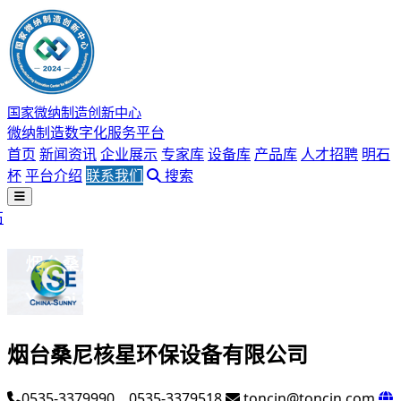
国家微纳制造创新中心
微纳制造数字化服务平台
首页
新闻资讯
企业展示
专家库
设备库
产品库
人才招聘
明石
杯
平台介绍
联系我们
搜索
石
烟台桑尼核星环保设备有限公司
0535-3379990、0535-3379518
toncin@toncin.com