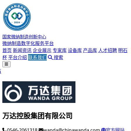
国家微纳制造创新中心
微纳制造数字化服务平台
首页
新闻资讯
企业展示
专家库
设备库
产品库
人才招聘
明石
杯
平台介绍
联系我们
搜索
石
万达控股集团有限公司
0546-2061318
wanda@chinawanda.com
官方网站